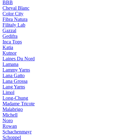
BBB
Cheval Blanc
Color City
Fibra Natura
Filitaly Lab
Gazzal
Gedifra
Inca Tops
Katia
Kutnor
Laines Du Nord
Lamana
Lammy Yarns
Lana Gatto
Lana Grossa
Lang Yarns
Limol
Long-Chung
Madame Tricote
Malabrigo
Michell
Noro
Rowan
Schachenmayr
Schoppel