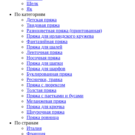
Шелк
Як
По категориям
Детская пряжа
Твидовая пряжа
Разноцветная пряжа (принтованная)
Пряжа для ирландского кружева
Фантазийная пряжа
Пряжа для шалей
Ленточная пряжа
Носочная пряжа
Пряжа для шапки
Пряжа для шарфов
Буклированная пряжа
Реснички, травка
Пряжа с люрексом
Толстая пряжа
Пряжа с паетками и бусами
Меланжевая пряжа
Пряжа для крючка
Шнурочная пряжа
Пряжа ровница
По странам
Италия
Франция