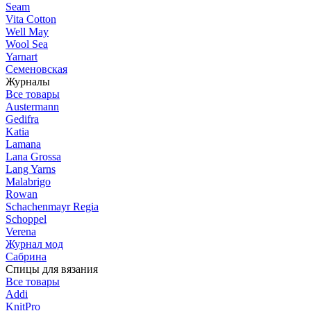
Seam
Vita Cotton
Well May
Wool Sea
Yarnart
Семеновская
Журналы
Все товары
Austermann
Gedifra
Katia
Lamana
Lana Grossa
Lang Yarns
Malabrigo
Rowan
Schachenmayr Regia
Schoppel
Verena
Журнал мод
Сабрина
Спицы для вязания
Все товары
Addi
KnitPro