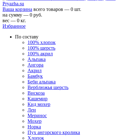
Ваша корзина
всего товаров — 0 шт.
на сумму — 0 руб.
вес — 0 кг.
Избранное
По составу
100% хлопок
100% шерсть
100% акрил
Альпака
Ангора
Акрил
Бамбук
Беби альпака
Верблюжья шерсть
Вискоза
Кашемир
Кид мохер
Лен
Меринос
Мохер
Норка
Пух ангорского кролика
Хлопок