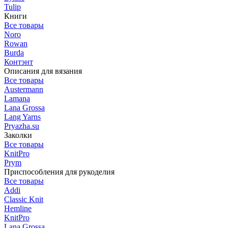
Tulip
Книги
Все товары
Noro
Rowan
Burda
Контэнт
Описания для вязания
Все товары
Austermann
Lamana
Lana Grossa
Lang Yarns
Pryazha.su
Заколки
Все товары
KnitPro
Prym
Приспособления для рукоделия
Все товары
Addi
Classic Knit
Hemline
KnitPro
Lana Grossa