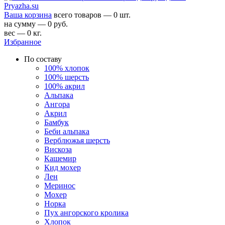
Ваша корзина
всего товаров — 0 шт.
на сумму — 0 руб.
вес — 0 кг.
Избранное
По составу
100% хлопок
100% шерсть
100% акрил
Альпака
Ангора
Акрил
Бамбук
Беби альпака
Верблюжья шерсть
Вискоза
Кашемир
Кид мохер
Лен
Меринос
Мохер
Норка
Пух ангорского кролика
Хлопок