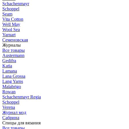
Schachenmayr
Schoppel
Seam
Vita Cotton
Well May
Wool Sea
Yarnart
Семеновская
Журналы
Все товары
Austermann
Gedifra
Katia
Lamana
Lana Grossa
Lang Yarns
Malabrigo
Rowan
Schachenmayr Regia
Schoppel
Verena
Журнал мод
Сабрина
Спицы для вязания
Все товары