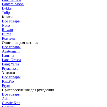
Lantern Moon
Lykke
Tulip
Книги
Все товары
Noro
Rowan
Burda
Контэнт
Описания для вязания
Все товары
Austermann
Lamana
Lana Grossa
Lang Yarns
Pryazha.su
Заколки
Все товары
KnitPro
Prym
Приспособления для рукоделия
Все товары
Addi
Classic Knit