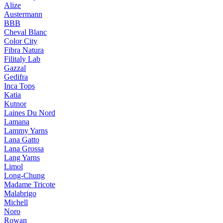
Alize
Austermann
BBB
Cheval Blanc
Color City
Fibra Natura
Filitaly Lab
Gazzal
Gedifra
Inca Tops
Katia
Kutnor
Laines Du Nord
Lamana
Lammy Yarns
Lana Gatto
Lana Grossa
Lang Yarns
Limol
Long-Chung
Madame Tricote
Malabrigo
Michell
Noro
Rowan