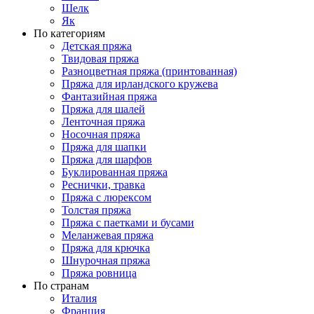
Шелк
Як
По категориям
Детская пряжа
Твидовая пряжа
Разноцветная пряжа (принтованная)
Пряжа для ирландского кружева
Фантазийная пряжа
Пряжа для шалей
Ленточная пряжа
Носочная пряжа
Пряжа для шапки
Пряжа для шарфов
Буклированная пряжа
Реснички, травка
Пряжа с люрексом
Толстая пряжа
Пряжа с паетками и бусами
Меланжевая пряжа
Пряжа для крючка
Шнурочная пряжа
Пряжа ровница
По странам
Италия
Франция