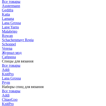
Все товары
Austermann
Gedifra
Katia
Lamana
Lana Grossa
Lang Yarns
Malabrigo
Rowan
Schachenmayr Regia
Schoppel
Verena
Журнал мод
Сабрина
Спицы для вязания
Все товары
Addi
KnitPro
Lana Grossa
Prym
Наборы спиц для вязания
Все товары
Addi
ChiaoGoo
KnitPro