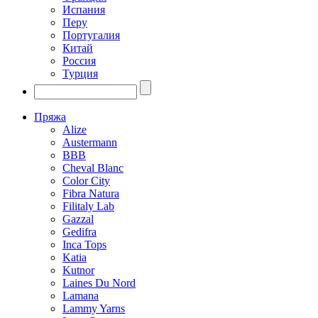
Испания
Перу
Португалия
Китай
Россия
Турция
Пряжа
Alize
Austermann
BBB
Cheval Blanc
Color City
Fibra Natura
Filitaly Lab
Gazzal
Gedifra
Inca Tops
Katia
Kutnor
Laines Du Nord
Lamana
Lammy Yarns