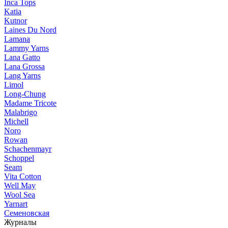
Inca Tops
Katia
Kutnor
Laines Du Nord
Lamana
Lammy Yarns
Lana Gatto
Lana Grossa
Lang Yarns
Limol
Long-Chung
Madame Tricote
Malabrigo
Michell
Noro
Rowan
Schachenmayr
Schoppel
Seam
Vita Cotton
Well May
Wool Sea
Yarnart
Семеновская
Журналы