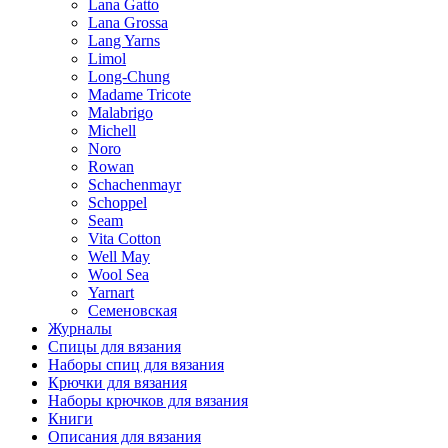
Lana Gatto
Lana Grossa
Lang Yarns
Limol
Long-Chung
Madame Tricote
Malabrigo
Michell
Noro
Rowan
Schachenmayr
Schoppel
Seam
Vita Cotton
Well May
Wool Sea
Yarnart
Семеновская
Журналы
Спицы для вязания
Наборы спиц для вязания
Крючки для вязания
Наборы крючков для вязания
Книги
Описания для вязания