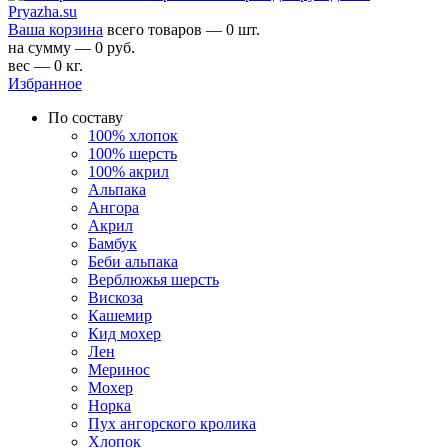
Ваша корзина
всего товаров — 0 шт.
на сумму — 0 руб.
вес — 0 кг.
Избранное
По составу
100% хлопок
100% шерсть
100% акрил
Альпака
Ангора
Акрил
Бамбук
Беби альпака
Верблюжья шерсть
Вискоза
Кашемир
Кид мохер
Лен
Меринос
Мохер
Норка
Пух ангорского кролика
Хлопок