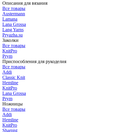
Описания для вязания
Все товары
Austermann
Lamana
Lana Grossa
Lang Yarns
Pryazha.su
Заколки
Все товары
KnitPro
Prym
Приспособления для рукоделия
Все товары
Addi
Classic Knit
Hemline
KnitPro
Lana Grossa
Prym
Ножницы
Все товары
Addi
Hemline
KnitPro
Sharpist