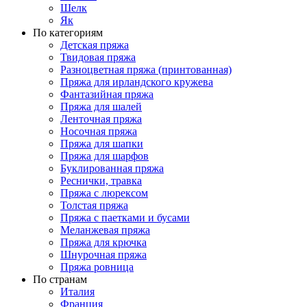
Шелк
Як
По категориям
Детская пряжа
Твидовая пряжа
Разноцветная пряжа (принтованная)
Пряжа для ирландского кружева
Фантазийная пряжа
Пряжа для шалей
Ленточная пряжа
Носочная пряжа
Пряжа для шапки
Пряжа для шарфов
Буклированная пряжа
Реснички, травка
Пряжа с люрексом
Толстая пряжа
Пряжа с паетками и бусами
Меланжевая пряжа
Пряжа для крючка
Шнурочная пряжа
Пряжа ровница
По странам
Италия
Франция