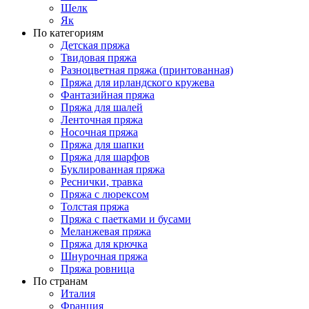
Шелк
Як
По категориям
Детская пряжа
Твидовая пряжа
Разноцветная пряжа (принтованная)
Пряжа для ирландского кружева
Фантазийная пряжа
Пряжа для шалей
Ленточная пряжа
Носочная пряжа
Пряжа для шапки
Пряжа для шарфов
Буклированная пряжа
Реснички, травка
Пряжа с люрексом
Толстая пряжа
Пряжа с паетками и бусами
Меланжевая пряжа
Пряжа для крючка
Шнурочная пряжа
Пряжа ровница
По странам
Италия
Франция