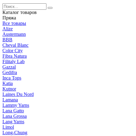
Каталог товаров
Пряжа
Все товары
Alize
Austermann
BBB
Cheval Blanc
Color City
Fibra Natura
Filitaly Lab
Gazzal
Gedifra
Inca Tops
Katia
Kutnor
Laines Du Nord
Lamana
Lammy Yarns
Lana Gatto
Lana Grossa
Lang Yarns
Limol
Long-Chung