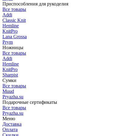
Приспособления для рукоделия
Все товары
Addi
Classic Knit
Hemline
KnitPro
Lana Grossa
Prym
Ножницы
Все товары
Addi
Hemline
KnitPro
Sharpist
Сумки
Все товары
Muud
Pryazha.su
Подарочные сертификаты
Все товары
Pryazha.su
Меню
Доставка
Оплата
Скидки