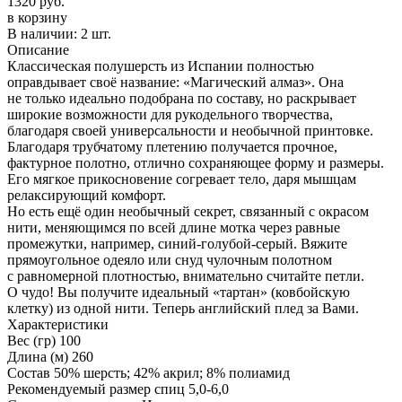
1320 руб.
в корзину
В наличии:
2 шт.
Описание
Классическая полушерсть из Испании полностью
оправдывает своё название: «Магический алмаз». Она
не только идеально подобрана по составу, но раскрывает
широкие возможности для рукодельного творчества,
благодаря своей универсальности и необычной принтовке.
Благодаря трубчатому плетению получается прочное,
фактурное полотно, отлично сохраняющее форму и размеры.
Его мягкое прикосновение согревает тело, даря мышцам
релаксирующий комфорт.
Но есть ещё один необычный секрет, связанный с окрасом
нити, меняющимся по всей длине мотка через равные
промежутки, например, синий-голубой-серый. Вяжите
прямоугольное одеяло или снуд чулочным полотном
с равномерной плотностью, внимательно считайте петли.
О чудо! Вы получите идеальный «тартан» (ковбойскую
клетку) из одной нити. Теперь английский плед за Вами.
Характеристики
Вес (гр)
100
Длина (м)
260
Состав
50% шерсть; 42% акрил; 8% полиамид
Рекомендуемый размер спиц
5,0-6,0