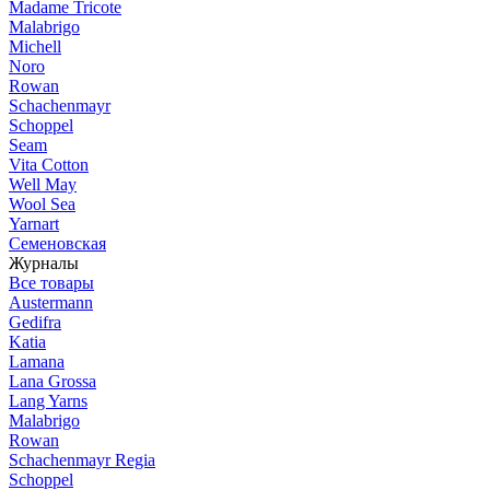
Madame Tricote
Malabrigo
Michell
Noro
Rowan
Schachenmayr
Schoppel
Seam
Vita Cotton
Well May
Wool Sea
Yarnart
Семеновская
Журналы
Все товары
Austermann
Gedifra
Katia
Lamana
Lana Grossa
Lang Yarns
Malabrigo
Rowan
Schachenmayr Regia
Schoppel