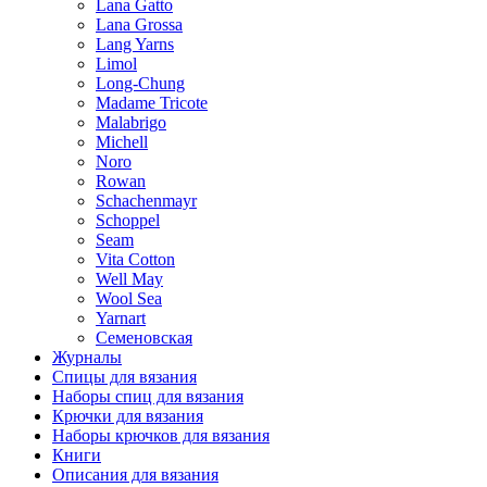
Lana Gatto
Lana Grossa
Lang Yarns
Limol
Long-Chung
Madame Tricote
Malabrigo
Michell
Noro
Rowan
Schachenmayr
Schoppel
Seam
Vita Cotton
Well May
Wool Sea
Yarnart
Семеновская
Журналы
Спицы для вязания
Наборы спиц для вязания
Крючки для вязания
Наборы крючков для вязания
Книги
Описания для вязания