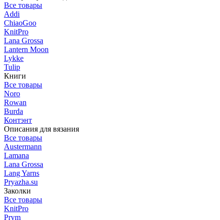
Все товары
Addi
ChiaoGoo
KnitPro
Lana Grossa
Lantern Moon
Lykke
Tulip
Книги
Все товары
Noro
Rowan
Burda
Контэнт
Описания для вязания
Все товары
Austermann
Lamana
Lana Grossa
Lang Yarns
Pryazha.su
Заколки
Все товары
KnitPro
Prym