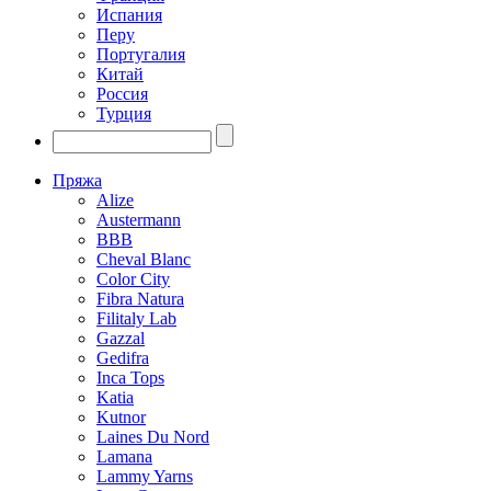
Испания
Перу
Португалия
Китай
Россия
Турция
Пряжа
Alize
Austermann
BBB
Cheval Blanc
Color City
Fibra Natura
Filitaly Lab
Gazzal
Gedifra
Inca Tops
Katia
Kutnor
Laines Du Nord
Lamana
Lammy Yarns