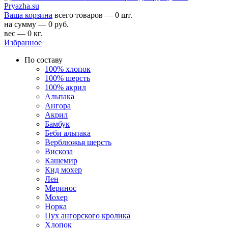
Ваша корзина
всего товаров — 0 шт.
на сумму — 0 руб.
вес — 0 кг.
Избранное
По составу
100% хлопок
100% шерсть
100% акрил
Альпака
Ангора
Акрил
Бамбук
Беби альпака
Верблюжья шерсть
Вискоза
Кашемир
Кид мохер
Лен
Меринос
Мохер
Норка
Пух ангорского кролика
Хлопок