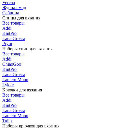
Verena
Журнал мод
Сабрина
Спицы для вязания
Все товары
Addi
KnitPro
Lana Grossa
Prym
Наборы спиц для вязания
Все товары
Addi
ChiaoGoo
KnitPro
Lana Grossa
Lantern Moon
Lykke
Крючки для вязания
Все товары
Addi
KnitPro
Lana Grossa
Lantern Moon
Tulip
Наборы крючков для вязания