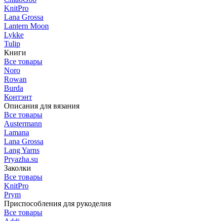
KnitPro
Lana Grossa
Lantern Moon
Lykke
Tulip
Книги
Все товары
Noro
Rowan
Burda
Контэнт
Описания для вязания
Все товары
Austermann
Lamana
Lana Grossa
Lang Yarns
Pryazha.su
Заколки
Все товары
KnitPro
Prym
Приспособления для рукоделия
Все товары