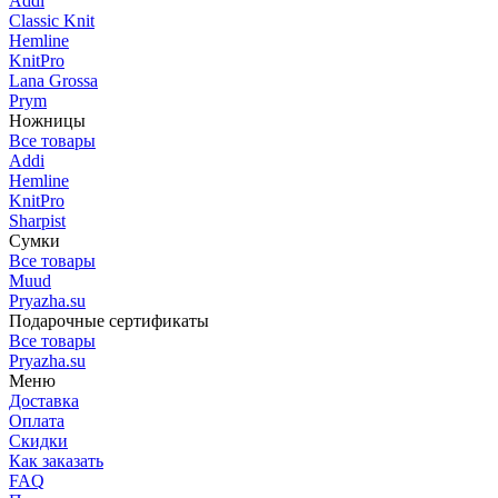
Addi
Classic Knit
Hemline
KnitPro
Lana Grossa
Prym
Ножницы
Все товары
Addi
Hemline
KnitPro
Sharpist
Сумки
Все товары
Muud
Pryazha.su
Подарочные сертификаты
Все товары
Pryazha.su
Меню
Доставка
Оплата
Скидки
Как заказать
FAQ