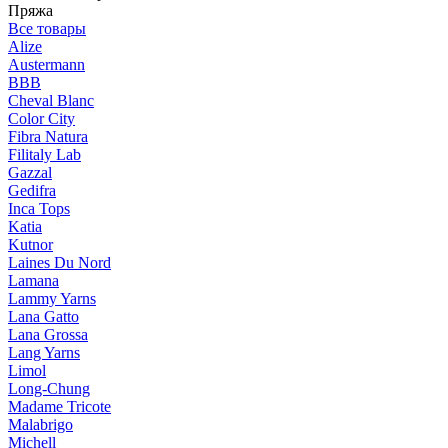
Пряжа
Все товары
Alize
Austermann
BBB
Cheval Blanc
Color City
Fibra Natura
Filitaly Lab
Gazzal
Gedifra
Inca Tops
Katia
Kutnor
Laines Du Nord
Lamana
Lammy Yarns
Lana Gatto
Lana Grossa
Lang Yarns
Limol
Long-Chung
Madame Tricote
Malabrigo
Michell