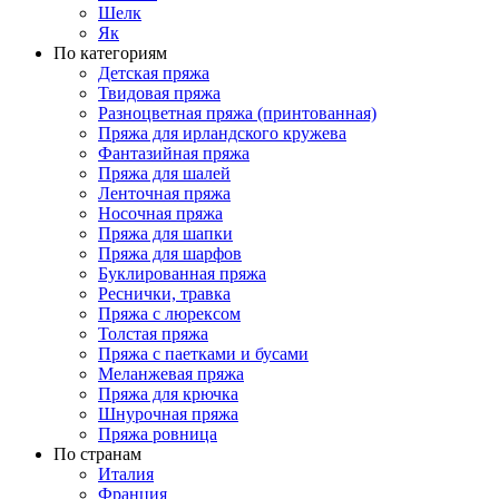
Шелк
Як
По категориям
Детская пряжа
Твидовая пряжа
Разноцветная пряжа (принтованная)
Пряжа для ирландского кружева
Фантазийная пряжа
Пряжа для шалей
Ленточная пряжа
Носочная пряжа
Пряжа для шапки
Пряжа для шарфов
Буклированная пряжа
Реснички, травка
Пряжа с люрексом
Толстая пряжа
Пряжа с паетками и бусами
Меланжевая пряжа
Пряжа для крючка
Шнурочная пряжа
Пряжа ровница
По странам
Италия
Франция