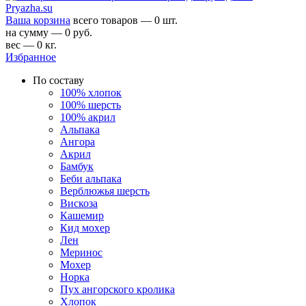
Ваша корзина
всего товаров — 0 шт.
на сумму — 0 руб.
вес — 0 кг.
Избранное
По составу
100% хлопок
100% шерсть
100% акрил
Альпака
Ангора
Акрил
Бамбук
Беби альпака
Верблюжья шерсть
Вискоза
Кашемир
Кид мохер
Лен
Меринос
Мохер
Норка
Пух ангорского кролика
Хлопок