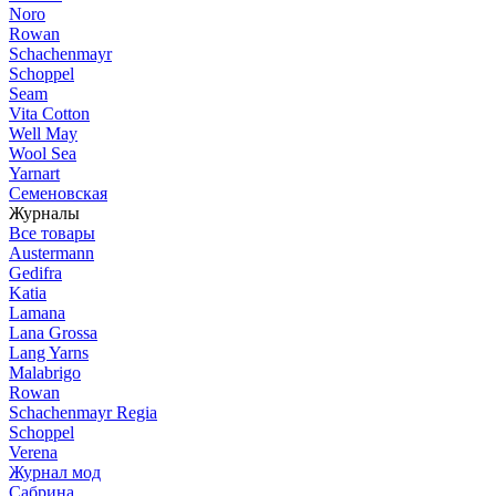
Noro
Rowan
Schachenmayr
Schoppel
Seam
Vita Cotton
Well May
Wool Sea
Yarnart
Семеновская
Журналы
Все товары
Austermann
Gedifra
Katia
Lamana
Lana Grossa
Lang Yarns
Malabrigo
Rowan
Schachenmayr Regia
Schoppel
Verena
Журнал мод
Сабрина