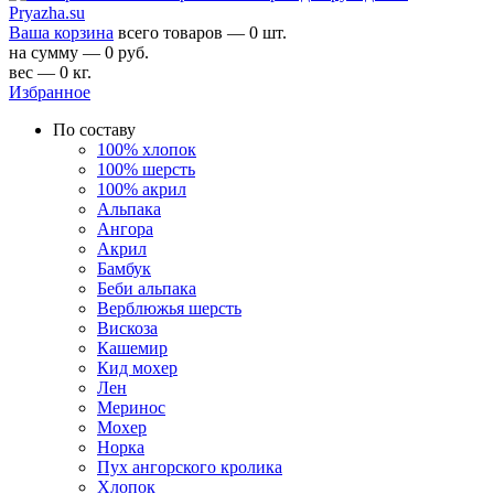
Ваша корзина
всего товаров — 0 шт.
на сумму — 0 руб.
вес — 0 кг.
Избранное
По составу
100% хлопок
100% шерсть
100% акрил
Альпака
Ангора
Акрил
Бамбук
Беби альпака
Верблюжья шерсть
Вискоза
Кашемир
Кид мохер
Лен
Меринос
Мохер
Норка
Пух ангорского кролика
Хлопок