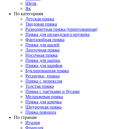
Шелк
Як
По категориям
Детская пряжа
Твидовая пряжа
Разноцветная пряжа (принтованная)
Пряжа для ирландского кружева
Фантазийная пряжа
Пряжа для шалей
Ленточная пряжа
Носочная пряжа
Пряжа для шапки
Пряжа для шарфов
Буклированная пряжа
Реснички, травка
Пряжа с люрексом
Толстая пряжа
Пряжа с паетками и бусами
Меланжевая пряжа
Пряжа для крючка
Шнурочная пряжа
Пряжа ровница
По странам
Италия
Франция