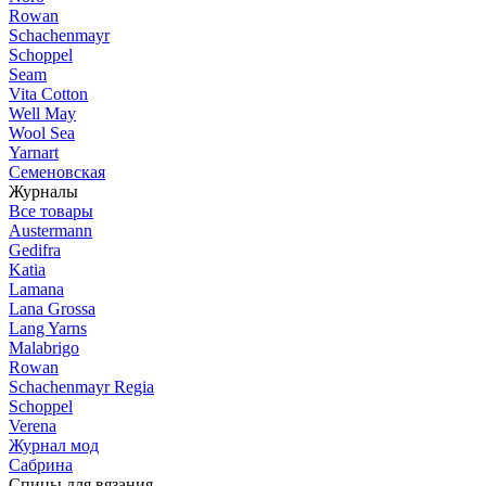
Rowan
Schachenmayr
Schoppel
Seam
Vita Cotton
Well May
Wool Sea
Yarnart
Семеновская
Журналы
Все товары
Austermann
Gedifra
Katia
Lamana
Lana Grossa
Lang Yarns
Malabrigo
Rowan
Schachenmayr Regia
Schoppel
Verena
Журнал мод
Сабрина
Спицы для вязания