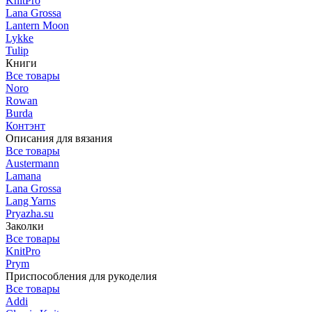
KnitPro
Lana Grossa
Lantern Moon
Lykke
Tulip
Книги
Все товары
Noro
Rowan
Burda
Контэнт
Описания для вязания
Все товары
Austermann
Lamana
Lana Grossa
Lang Yarns
Pryazha.su
Заколки
Все товары
KnitPro
Prym
Приспособления для рукоделия
Все товары
Addi