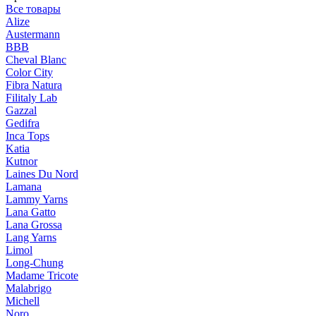
Все товары
Alize
Austermann
BBB
Cheval Blanc
Color City
Fibra Natura
Filitaly Lab
Gazzal
Gedifra
Inca Tops
Katia
Kutnor
Laines Du Nord
Lamana
Lammy Yarns
Lana Gatto
Lana Grossa
Lang Yarns
Limol
Long-Chung
Madame Tricote
Malabrigo
Michell
Noro