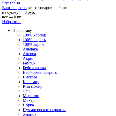
Ваша корзина
всего товаров — 0 шт.
на сумму — 0 руб.
вес — 0 кг.
Избранное
По составу
100% хлопок
100% шерсть
100% акрил
Альпака
Ангора
Акрил
Бамбук
Беби альпака
Верблюжья шерсть
Вискоза
Кашемир
Кид мохер
Лен
Меринос
Мохер
Норка
Пух ангорского кролика
Хлопок