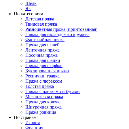
Шелк
Як
По категориям
Детская пряжа
Твидовая пряжа
Разноцветная пряжа (принтованная)
Пряжа для ирландского кружева
Фантазийная пряжа
Пряжа для шалей
Ленточная пряжа
Носочная пряжа
Пряжа для шапки
Пряжа для шарфов
Буклированная пряжа
Реснички, травка
Пряжа с люрексом
Толстая пряжа
Пряжа с паетками и бусами
Меланжевая пряжа
Пряжа для крючка
Шнурочная пряжа
Пряжа ровница
По странам
Италия
Франция