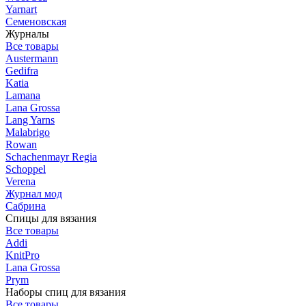
Yarnart
Семеновская
Журналы
Все товары
Austermann
Gedifra
Katia
Lamana
Lana Grossa
Lang Yarns
Malabrigo
Rowan
Schachenmayr Regia
Schoppel
Verena
Журнал мод
Сабрина
Спицы для вязания
Все товары
Addi
KnitPro
Lana Grossa
Prym
Наборы спиц для вязания
Все товары