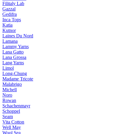
Filitaly Lab
Gazzal
Gedifra
Inca Tops
Katia
Kutnor
Laines Du Nord
Lamana
Lammy Yarns
Lana Gatto
Lana Grossa
Lang Yarns
Limol
Long-Chung
Madame Tricote
Malabrigo
Michell
Noro
Rowan
Schachenmayr
Schoppel
Seam
Vita Cotton
Well May
Wool Sea