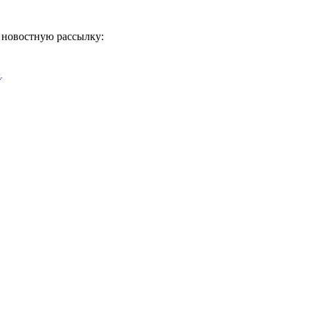
ь новостную рассылку:
х
.