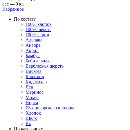
вес — 0 кг.
Избранное
По составу
100% хлопок
100% шерсть
100% акрил
Альпака
Ангора
Акрил
Бамбук
Беби альпака
Верблюжья шерсть
Вискоза
Кашемир
Кид мохер
Лен
Меринос
Мохер
Норка
Пух ангорского кролика
Хлопок
Шелк
Як
По категориям