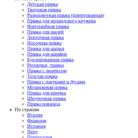
Детская пряжа
Твидовая пряжа
Разноцветная пряжа (принтованная)
Пряжа для ирландского кружева
Фантазийная пряжа
Пряжа для шалей
Ленточная пряжа
Носочная пряжа
Пряжа для шапки
Пряжа для шарфов
Буклированная пряжа
Реснички, травка
Пряжа с люрексом
Толстая пряжа
Пряжа с паетками и бусами
Меланжевая пряжа
Пряжа для крючка
Шнурочная пряжа
Пряжа ровница
По странам
Италия
Франция
Испания
Перу
Португалия