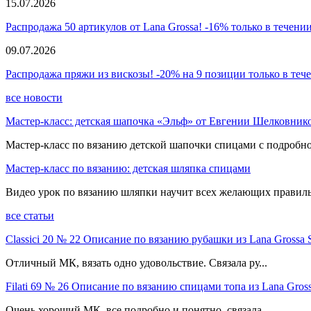
15.07.2026
Распродажа 50 артикулов от Lana Grossa! -16% только в течении
09.07.2026
Распродажа пряжи из вискозы! -20% на 9 позиции только в теч
все новости
Мастер-класс: детская шапочка «Эльф» от Евгении Шелковник
Мастер-класс по вязанию детской шапочки спицами с подробно
Мастер-класс по вязанию: детская шляпка спицами
Видео урок по вязанию шляпки научит всех желающих правиль
все статьи
Classici 20 № 22 Описание по вязанию рубашки из Lana Grossa 
Отличный МК, вязать одно удовольствие. Связала ру...
Filati 69 № 26 Описание по вязанию спицами топа из Lana Gross
Очень хороший МК, все подробно и понятно, связала ...