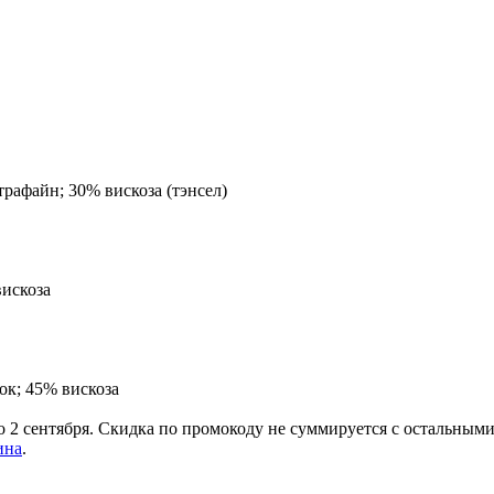
страфайн; 30% вискоза (тэнсел)
вискоза
ок; 45% вискоза
о 2 сентября. Скидка по промокоду не суммируется с остальным
ина
.