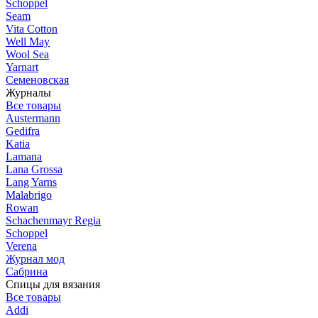
Schoppel
Seam
Vita Cotton
Well May
Wool Sea
Yarnart
Семеновская
Журналы
Все товары
Austermann
Gedifra
Katia
Lamana
Lana Grossa
Lang Yarns
Malabrigo
Rowan
Schachenmayr Regia
Schoppel
Verena
Журнал мод
Сабрина
Спицы для вязания
Все товары
Addi