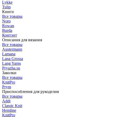
Lykke
Tulip
Книги
Все товары
Noro
Rowan
Burda
Контэнт
Описания для вязания
Все товары
Austermann
Lamana
Lana Grossa
Lang Yarns
Pryazha.su
Заколки
Все товары
KnitPro
Prym
Приспособления для рукоделия
Все товары
Addi
Classic Knit
Hemline
KnitPro