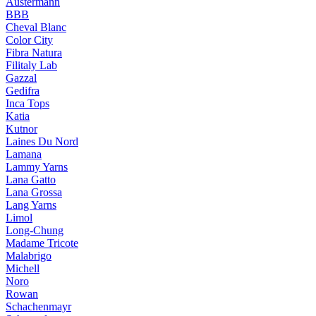
Austermann
BBB
Cheval Blanc
Color City
Fibra Natura
Filitaly Lab
Gazzal
Gedifra
Inca Tops
Katia
Kutnor
Laines Du Nord
Lamana
Lammy Yarns
Lana Gatto
Lana Grossa
Lang Yarns
Limol
Long-Chung
Madame Tricote
Malabrigo
Michell
Noro
Rowan
Schachenmayr