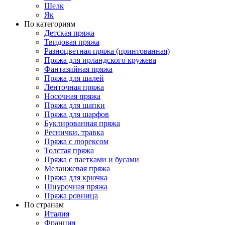
Шелк
Як
По категориям
Детская пряжа
Твидовая пряжа
Разноцветная пряжа (принтованная)
Пряжа для ирландского кружева
Фантазийная пряжа
Пряжа для шалей
Ленточная пряжа
Носочная пряжа
Пряжа для шапки
Пряжа для шарфов
Буклированная пряжа
Реснички, травка
Пряжа с люрексом
Толстая пряжа
Пряжа с паетками и бусами
Меланжевая пряжа
Пряжа для крючка
Шнурочная пряжа
Пряжа ровница
По странам
Италия
Франция