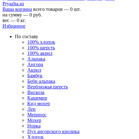
Ваша корзина
всего товаров — 0 шт.
на сумму — 0 руб.
вес — 0 кг.
Избранное
По составу
100% хлопок
100% шерсть
100% акрил
Альпака
Ангора
Акрил
Бамбук
Беби альпака
Верблюжья шерсть
Вискоза
Кашемир
Кид мохер
Лен
Меринос
Мохер
Норка
Пух ангорского кролика
Хлопок